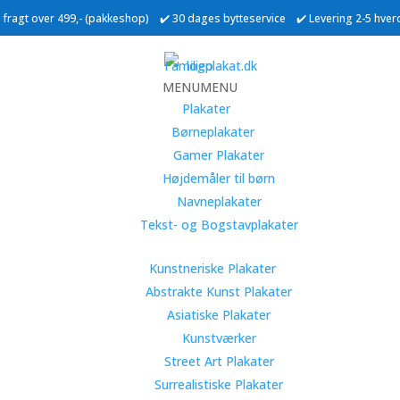
ri fragt over 499,- (pakkeshop) ✔️ 30 dages bytteservice ✔️ Levering 2-5 hve
MENU
MENU
Plakater
Børneplakater
Gamer Plakater
Højdemåler til børn
Navneplakater
Tekst- og Bogstavplakater
Kunstneriske Plakater
Abstrakte Kunst Plakater
Asiatiske Plakater
Kunstværker
Street Art Plakater
Surrealistiske Plakater