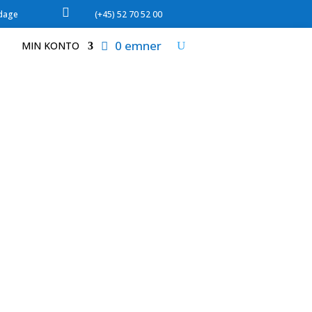

rdage
(+45) 52 70 52 00
0 emner
MIN KONTO