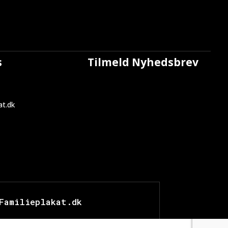
s
Tilmeld Nyhedsbrev
at.dk
1
Familieplakat.dk