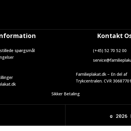
Information
Kontakt O
stillede spørgsmål
(+45) 52 70 52 00
ngelser
service@familieplak
Familieplakat.dk – En del af
illinger
Trykcentralen. CVR 3068770
lakat.dk
Sikker Betaling
©
2026 