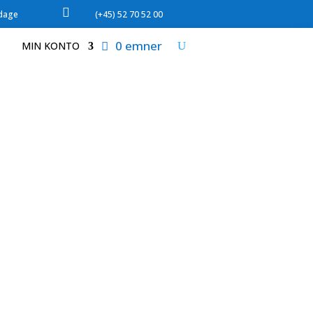

rdage
(+45) 52 70 52 00
0 emner
MIN KONTO