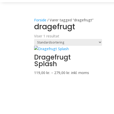
Forside
/ Varer tagged “dragefrugt”
dragefrugt
Viser 1 resultat
Dragefrugt
Splash
Prisinterval:
119,00
kr.
–
279,00
kr.
inkl. moms
119,00 kr.
til
279,00 kr.