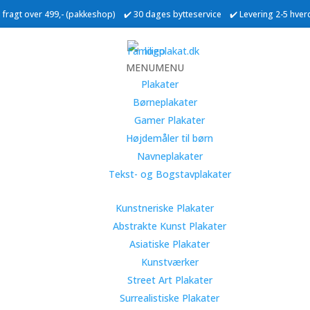
ri fragt over 499,- (pakkeshop) ✔️ 30 dages bytteservice ✔️ Levering 2-5 hve
MENU
MENU
Plakater
Børneplakater
Gamer Plakater
Højdemåler til børn
Navneplakater
Tekst- og Bogstavplakater
Kunstneriske Plakater
Abstrakte Kunst Plakater
Asiatiske Plakater
Kunstværker
Street Art Plakater
Surrealistiske Plakater