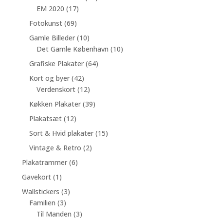
17
varer
EM 2020
17
varer
69
Fotokunst
69
varer
10
Gamle Billeder
10
varer
10
Det Gamle København
10
varer
64
Grafiske Plakater
64
varer
42
Kort og byer
42
varer
12
Verdenskort
12
varer
39
Køkken Plakater
39
varer
12
Plakatsæt
12
varer
15
Sort & Hvid plakater
15
varer
2
Vintage & Retro
2
varer
6
Plakatrammer
6
varer
1
Gavekort
1
vare
3
Wallstickers
3
3
varer
Familien
3
varer
3
Til Manden
3