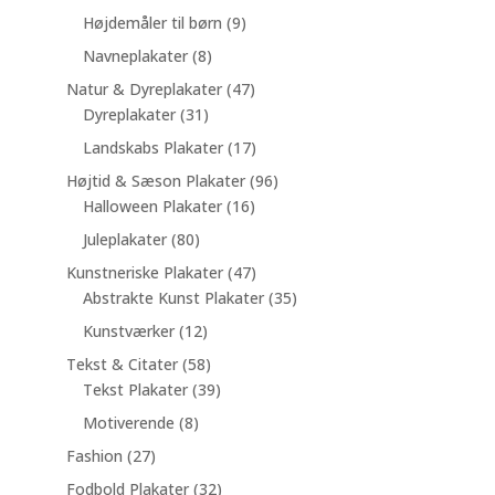
varer
9
Højdemåler til børn
9
varer
8
Navneplakater
8
varer
47
Natur & Dyreplakater
47
31
varer
Dyreplakater
31
varer
17
Landskabs Plakater
17
varer
96
Højtid & Sæson Plakater
96
16
varer
Halloween Plakater
16
varer
80
Juleplakater
80
varer
47
Kunstneriske Plakater
47
varer
35
Abstrakte Kunst Plakater
35
varer
12
Kunstværker
12
varer
58
Tekst & Citater
58
varer
39
Tekst Plakater
39
varer
8
Motiverende
8
varer
27
Fashion
27
varer
32
Fodbold Plakater
32