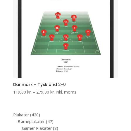
Danmark – Tyskland 2-0
Prisinterval:
119,00
kr.
–
279,00
kr.
inkl. moms
119,00 kr.
til
279,00 kr.
420
Plakater
420
varer
47
Børneplakater
47
varer
8
Gamer Plakater
8