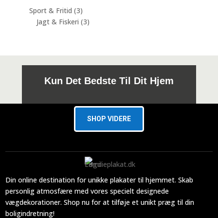
varer
3
Sport & Fritid
3
varer
3
Jagt & Fiskeri
3
varer
Kun Det Bedste Til Dit Hjem
SHOP VIDERE
Din online destination for unikke plakater til hjemmet. Skab
personlig atmosfære med vores specielt designede
vægdekorationer. Shop nu for at tilføje et unikt præg til din
boligindretning!