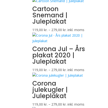
119,00 kr.
til
Cartoon
279,00 kr.
Snemand |
Juleplakat
Prisinterval:
119,00
kr.
–
279,00
kr.
inkl. moms
119,00 kr.
til
279,00 kr.
Corona Jul – Års
plakat 2020 |
Juleplakat
Prisinterval:
119,00
kr.
–
279,00
kr.
inkl. moms
119,00 kr.
til
Corona
279,00 kr.
julekugler |
Juleplakat
Prisinterval:
119,00
kr.
–
279,00
kr.
inkl. moms