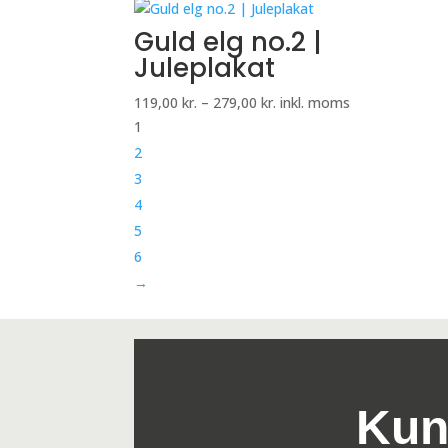
119,00 kr.
til
Guld elg no.2 |
279,00 kr.
Juleplakat
Prisinterval:
119,00
kr.
–
279,00
kr.
inkl. moms
119,00 kr.
1
til
2
279,00 kr.
3
4
5
6
→
Kun