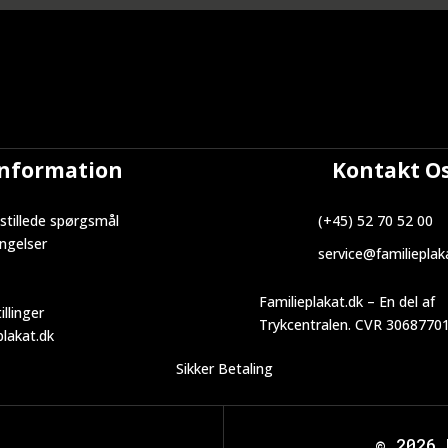
Information
Kontakt O
stillede spørgsmål
(+45) 52 70 52 00
ngelser
service@familieplak
Familieplakat.dk – En del af
illinger
Trykcentralen. CVR 3068770
lakat.dk
Sikker Betaling
©
2026 