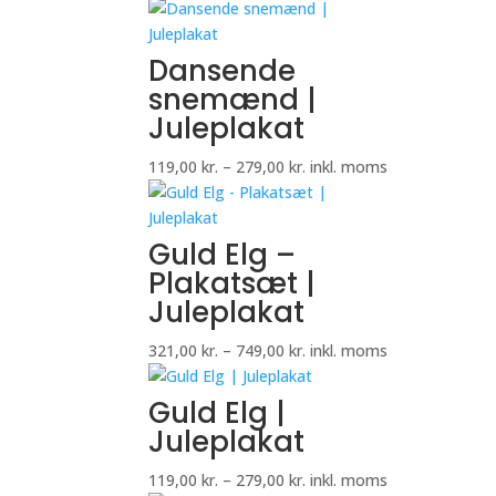
119,00 kr.
til
279,00 kr.
Dansende
snemænd |
Juleplakat
Prisinterval:
119,00
kr.
–
279,00
kr.
inkl. moms
119,00 kr.
til
279,00 kr.
Guld Elg –
Plakatsæt |
Juleplakat
Prisinterval:
321,00
kr.
–
749,00
kr.
inkl. moms
321,00 kr.
til
Guld Elg |
749,00 kr.
Juleplakat
Prisinterval:
119,00
kr.
–
279,00
kr.
inkl. moms