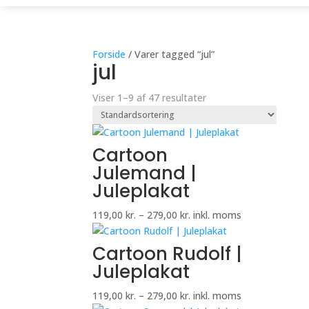
Forside
/ Varer tagged “jul”
jul
Viser 1–9 af 47 resultater
Cartoon
Julemand |
Juleplakat
Prisinterval:
119,00
kr.
–
279,00
kr.
inkl. moms
119,00 kr.
til
Cartoon Rudolf |
279,00 kr.
Juleplakat
Prisinterval:
119,00
kr.
–
279,00
kr.
inkl. moms