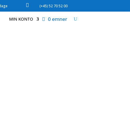

rdage
(+45) 52 70 52 00
0 emner
MIN KONTO