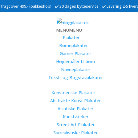
ri fragt over 499,- (pakkeshop) ✔️ 30 dages bytteservice ✔️ Levering 2-5 hve
MENU
MENU
Plakater
Børneplakater
Gamer Plakater
Højdemåler til børn
Navneplakater
Tekst- og Bogstavplakater
Kunstneriske Plakater
Abstrakte Kunst Plakater
Asiatiske Plakater
Kunstværker
Street Art Plakater
Surrealistiske Plakater