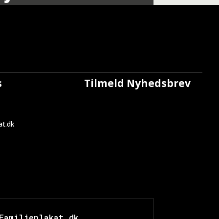
s
Tilmeld Nyhedsbrev
at.dk
1
Familieplakat.dk