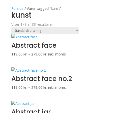
Forside
/ Varer tagged “kunst”
kunst
Viser 1–9 af 33 resultater
Abstract face
Prisinterval:
119,00
kr.
–
279,00
kr.
inkl. moms
119,00 kr.
til
279,00 kr.
Abstract face no.2
Prisinterval:
119,00
kr.
–
279,00
kr.
inkl. moms
119,00 kr.
til
279,00 kr.
Abstract jar