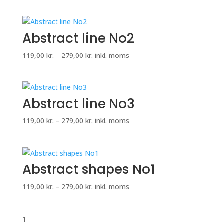
119,00 kr.
til
279,00 kr.
Abstract line No2
Prisinterval:
119,00
kr.
–
279,00
kr.
inkl. moms
119,00 kr.
til
279,00 kr.
Abstract line No3
Prisinterval:
119,00
kr.
–
279,00
kr.
inkl. moms
119,00 kr.
til
279,00 kr.
Abstract shapes No1
Prisinterval:
119,00
kr.
–
279,00
kr.
inkl. moms
119,00 kr.
til
1
279,00 kr.