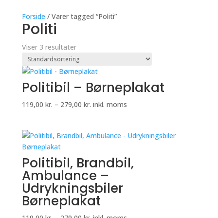
Forside
/ Varer tagged “Politi”
Politi
Viser 3 resultater
Politibil – Børneplakat
Prisinterval:
119,00
kr.
–
279,00
kr.
inkl. moms
119,00 kr.
til
279,00 kr.
Politibil, Brandbil,
Ambulance –
Udrykningsbiler
Børneplakat
Prisinterval:
119,00
kr.
–
279,00
kr.
inkl. moms