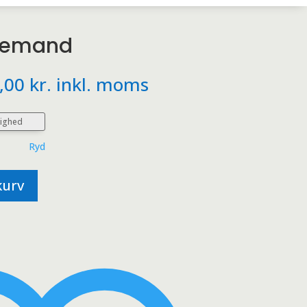
lemand
Prisinterval:
,00
kr.
inkl. moms
119,00 kr.
til
279,00 kr.
Ryd
 kurv