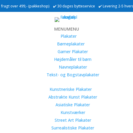
ri fragt over 499,- (pakkeshop) ✔️ 30 dages bytteservice ✔️ Levering 2-5 hve
MENU
MENU
Plakater
Børneplakater
Gamer Plakater
Højdemåler til børn
Navneplakater
Tekst- og Bogstavplakater
Kunstneriske Plakater
Abstrakte Kunst Plakater
Asiatiske Plakater
Kunstværker
Street Art Plakater
Surrealistiske Plakater