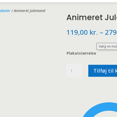
lakater
/ Animeret Julemand
Animeret Ju
119,00
kr.
–
279
Plakatstørrelse
Animeret
Tilføj til
Julemand
antal