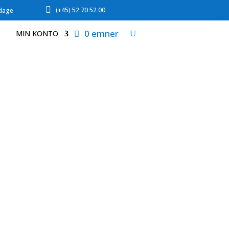

(+45) 52 70 52 00
rdage
0 emner
MIN KONTO