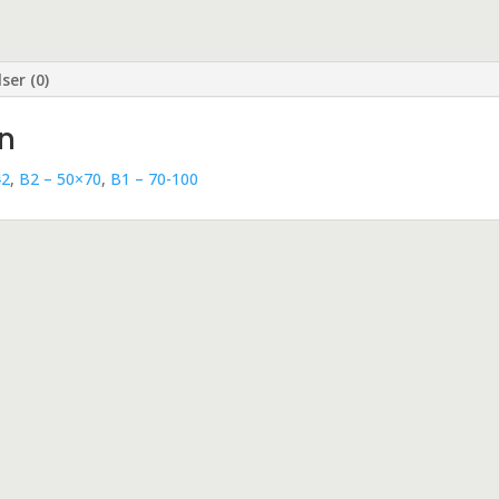
ser (0)
on
42
,
B2 – 50×70
,
B1 – 70-100