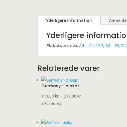
Yderligere information
Anmeldel
Yderligere informati
Plakatstørrelse
A4 – 21×29,7
,
A3 – 29,7×
Relaterede varer
Germany – plakat
Prisinterval:
119,00
kr.
–
279,00
kr.
119,00 kr.
inkl. moms
til
279,00 kr.