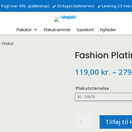
ri fragt over 499,- (pakkeshop) ✔️ 30 dages bytteservice ✔️ Levering 2-5 hve
Plakater
Plakatrammer
Gavekort
Nyheder
 Plakat
Fashion Plat
119,00
kr.
–
279
Plakatstørrelse
Fashion
Tilføj til
Platinum
Lady