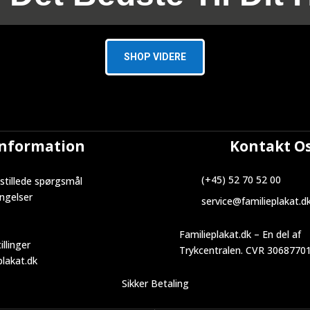
SHOP VIDERE
Information
Kontakt O
(+45) 52 70 52 00
stillede spørgsmål
ngelser
service@familieplakat.d
Familieplakat.dk – En del af
illinger
Trykcentralen. CVR 3068770
lakat.dk
Sikker Betaling