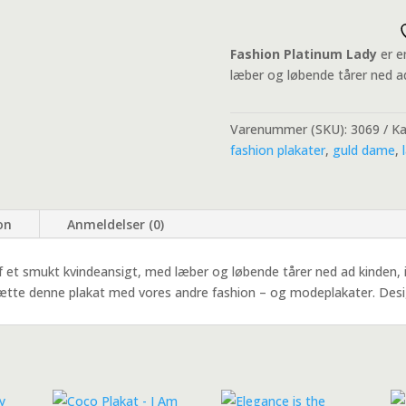
Plakat
antal
Fashion Platinum Lady
er e
læber og løbende tårer ned ad 
Varenummer (SKU):
3069
Ka
fashion plakater
,
guld dame
,
on
Anmeldelser (0)
et smukt kvindeansigt, med læber og løbende tårer ned ad kinden, i en
te denne plakat med vores andre fashion – og modeplakater. Desig