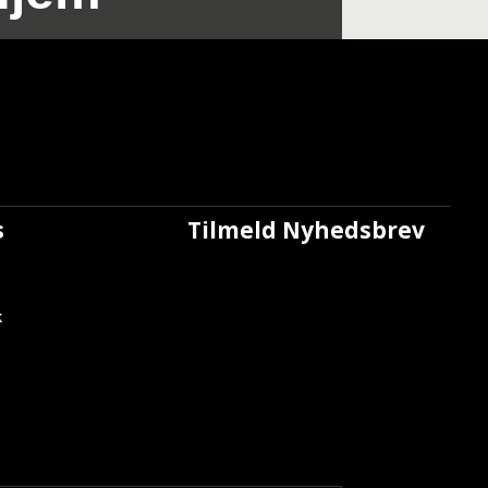
s
Tilmeld Nyhedsbrev
k
1