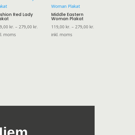
shion Red Lady
Middle Eastern
akat
Woman Plakat
Prisinterval:
Prisinterval:
9,00
kr.
–
279,00
kr.
119,00
kr.
–
279,00
kr.
119,00 kr.
119,00 kr.
kl. moms
inkl. moms
til
til
:
279,00 kr.
279,00 kr.
Hjem