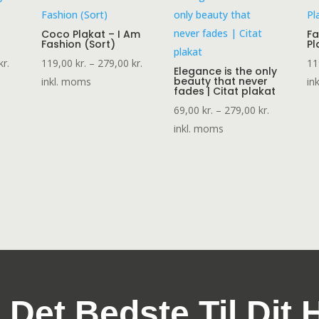
Coco Plakat – I Am
Fa
Fashion (Sort)
Pl
Prisinterval:
Prisinterval:
kr.
119,00
kr.
–
279,00
kr.
11
Elegance is the only
119,00 kr.
119,00 kr.
beauty that never
inkl. moms
in
fades | Citat plakat
til
til
Prisinterval
69,00
kr.
–
279,00
kr.
279,00 kr.
279,00 kr.
69,00 kr.
inkl. moms
til
279,00 kr.
 Det Bedste Til Dit 