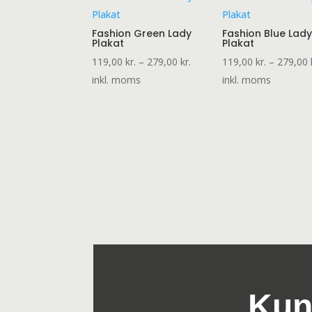
Fashion Green Lady
Fashion Blue Lady
Plakat
Plakat
Prisinterval:
119,00
kr.
–
279,00
kr.
119,00
kr.
–
279,00
119,00 kr.
inkl. moms
inkl. moms
til
279,00 kr.
Kun