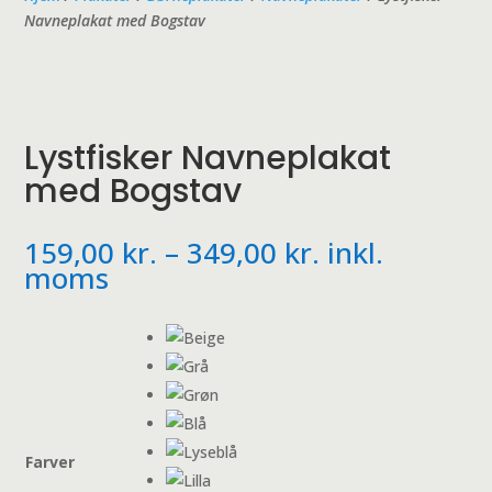
Navneplakat med Bogstav
Lystfisker Navneplakat
med Bogstav
Prisinterval:
159,00
kr.
–
349,00
kr.
inkl.
159,00 kr.
moms
til
349,00 kr.
Farver