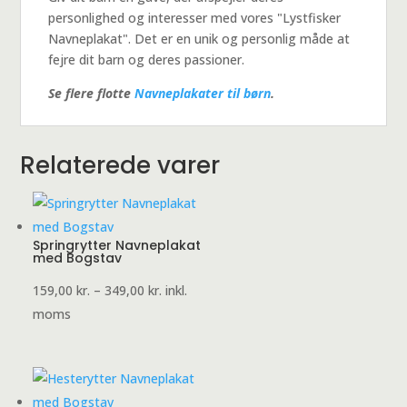
personlighed og interesser med vores "Lystfisker
Navneplakat". Det er en unik og personlig måde at
fejre dit barn og deres passioner.
Se flere flotte
Navneplakater til børn
.
Relaterede varer
Springrytter Navneplakat
med Bogstav
Prisinterval:
159,00
kr.
–
349,00
kr.
inkl.
159,00 kr.
moms
til
349,00 kr.