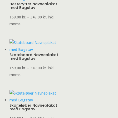
Hesterytter Navneplakat
med Bogstav
Prisinterval:
159,00
kr.
–
349,00
kr.
inkl.
159,00 kr.
moms
til
349,00 kr.
Skateboard Navneplakat
med Bogstav
Prisinterval:
159,00
kr.
–
349,00
kr.
inkl.
159,00 kr.
moms
til
349,00 kr.
Skøjteløber Navneplakat
med Bogstav