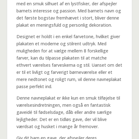
med en smuk silhuet af en lystfisker, der afspejler
barnets interesse og passion. Med barnets navn og
det første bogstav fremhævet i stort, bliver denne
plakat en meningsfuld og personlig dekoration.
Designet er holdt i en enkel farvetone, hvilket giver
plakaten et moderne og stilrent udtryk. Med
muligheden for at vælge mellem 8 forskellige
farver, kan du tilpasse plakaten til at matche
ethvert værelses farveskema og stil. Uanset om det
er til et livligt og farverigt børneværelse eller et
mere nedtonet og roligt rum, vil denne navneplakat
passe perfekt ind.
Denne navneplakat er ikke kun en smuk tilføjelse til
værelsesindretningen, men også en fantastisk
gaveidé til fødselsdage, dåb eller andre særlige
lejligheder. Det er en tidløs gave, der vil blive
værdsat og husket i mange år fremover.
Giv dit barn en gave, der afspejler deres