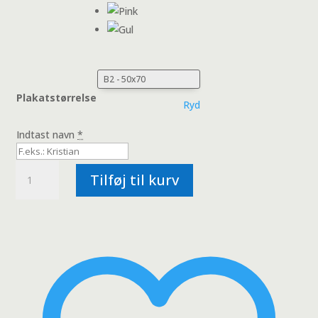
Plakatstørrelse
Ryd
Indtast navn
*
Lystfisker
Tilføj til kurv
Navneplakat
med
Bogstav
antal