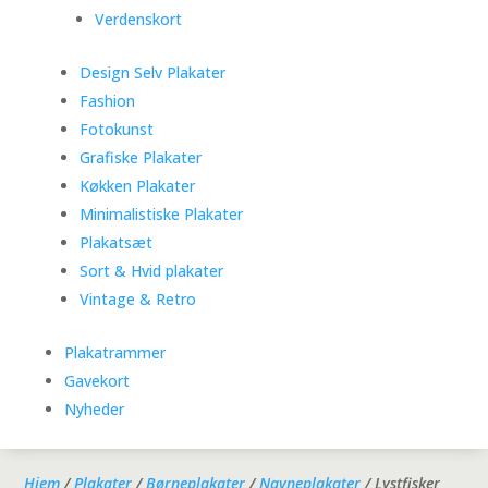
Verdenskort
Design Selv Plakater
Fashion
Fotokunst
Grafiske Plakater
Køkken Plakater
Minimalistiske Plakater
Plakatsæt
Sort & Hvid plakater
Vintage & Retro
Plakatrammer
Gavekort
Nyheder
Hjem
/
Plakater
/
Børneplakater
/
Navneplakater
/ Lystfisker