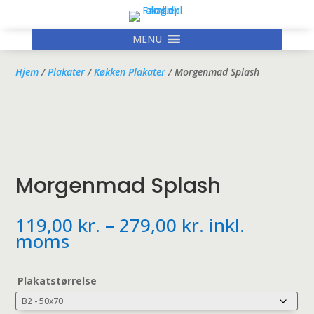
MENU
Hjem
/
Plakater
/
Køkken Plakater
/ Morgenmad Splash
Morgenmad Splash
Prisinterval:
119,00
kr.
–
279,00
kr.
inkl.
119,00 kr.
moms
til
279,00 kr.
Plakatstørrelse