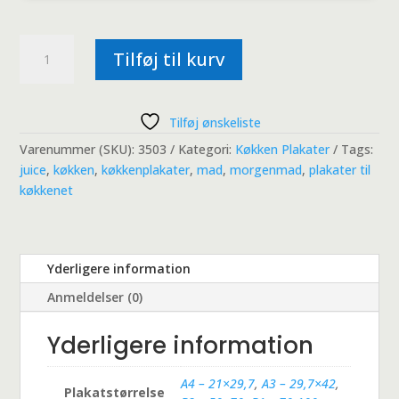
Morgenmad
Tilføj til kurv
Splash
antal
Tilføj ønskeliste
Varenummer (SKU):
3503
Kategori:
Køkken Plakater
Tags:
juice
,
køkken
,
køkkenplakater
,
mad
,
morgenmad
,
plakater til
køkkenet
Yderligere information
Anmeldelser (0)
Yderligere information
A4 – 21×29,7
,
A3 – 29,7×42
,
Plakatstørrelse