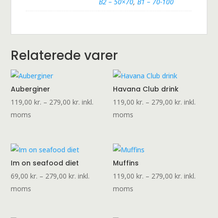
B2 – 50×70
,
B1 – 70-100
Relaterede varer
Auberginer
Havana Club drink
Prisinterval:
Prisinterval:
119,00
kr.
–
279,00
kr.
inkl.
119,00
kr.
–
279,00
kr.
inkl.
119,00 kr.
119,00 kr.
moms
moms
til
til
279,00 kr.
279,00 kr.
Im on seafood diet
Muffins
Prisinterval:
Prisinterval:
69,00
kr.
–
279,00
kr.
inkl.
119,00
kr.
–
279,00
kr.
inkl.
69,00 kr.
119,00 kr.
moms
moms
til
til
279,00 kr.
279,00 kr.