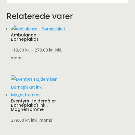
Relaterede varer
Ambulance –
Børneplakat
Prisinterval:
119,00
kr.
–
279,00
kr.
inkl.
119,00 kr.
moms
til
279,00 kr.
Eventyrs Højdemåler
Børneplakat inkl.
Magnetramme
279,00
kr.
inkl. moms