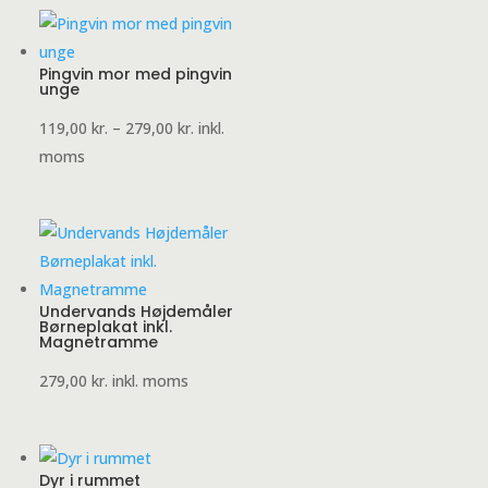
Pingvin mor med pingvin
unge
Prisinterval:
119,00
kr.
–
279,00
kr.
inkl.
119,00 kr.
moms
til
279,00 kr.
Undervands Højdemåler
Børneplakat inkl.
Magnetramme
279,00
kr.
inkl. moms
Dyr i rummet