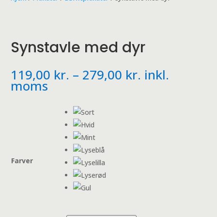
Synstavle med dyr
Prisinterval:
119,00
kr.
–
279,00
kr.
inkl.
119,00 kr.
moms
til
279,00 kr.
Farver