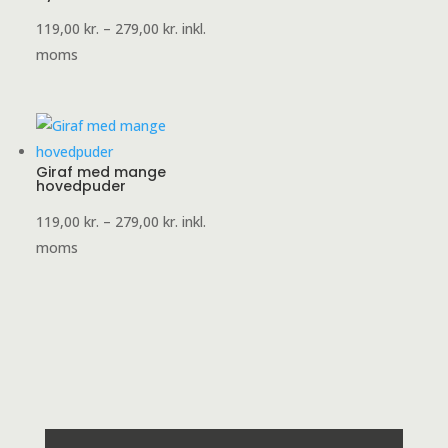
Prisinterval:
119,00
kr.
–
279,00
kr.
inkl.
119,00 kr.
moms
til
279,00 kr.
Giraf med mange
hovedpuder
Prisinterval:
119,00
kr.
–
279,00
kr.
inkl.
119,00 kr.
moms
til
279,00 kr.