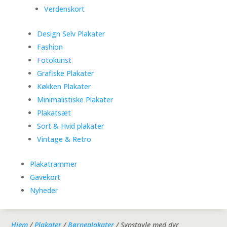
Verdenskort
Design Selv Plakater
Fashion
Fotokunst
Grafiske Plakater
Køkken Plakater
Minimalistiske Plakater
Plakatsæt
Sort & Hvid plakater
Vintage & Retro
Plakatrammer
Gavekort
Nyheder
Hjem
/
Plakater
/
Børneplakater
/ Synstavle med dyr