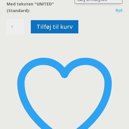
Med teksten "UNITED"
Ryd
(Standard):
Verdenskort
Tilføj til kurv
-
UNITED
(Purple)
antal