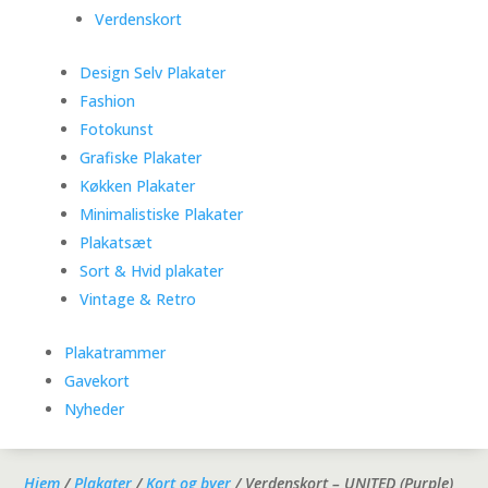
Verdenskort
Design Selv Plakater
Fashion
Fotokunst
Grafiske Plakater
Køkken Plakater
Minimalistiske Plakater
Plakatsæt
Sort & Hvid plakater
Vintage & Retro
Plakatrammer
Gavekort
Nyheder
Hjem
/
Plakater
/
Kort og byer
/ Verdenskort – UNITED (Purple)