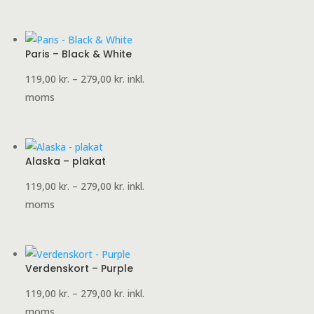
til
749,00 kr.
Paris – Black & White
Prisinterval:
119,00
kr.
–
279,00
kr.
inkl.
119,00 kr.
moms
til
279,00 kr.
Alaska – plakat
Prisinterval:
119,00
kr.
–
279,00
kr.
inkl.
119,00 kr.
moms
til
279,00 kr.
Verdenskort – Purple
Prisinterval:
119,00
kr.
–
279,00
kr.
inkl.
119,00 kr.
moms