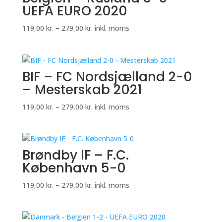
UEFA EURO 2020
Prisinterval:
119,00
kr.
–
279,00
kr.
inkl. moms
119,00 kr.
til
279,00 kr.
BIF – FC Nordsjælland 2-0
– Mesterskab 2021
Prisinterval:
119,00
kr.
–
279,00
kr.
inkl. moms
119,00 kr.
til
279,00 kr.
Brøndby IF – F.C.
København 5-0
Prisinterval:
119,00
kr.
–
279,00
kr.
inkl. moms
119,00 kr.
til
279,00 kr.