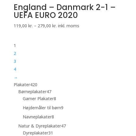
England – Danmark 2-1 –
UEFA EURO 2020
Prisinterval:
119,00
kr.
–
279,00
kr.
inkl. moms
119,00 kr.
til
1
279,00 kr.
2
3
4
→
420
Plakater
420
varer
47
Børneplakater
47
varer
8
Gamer Plakater
8
varer
9
Højdemåler til børn
9
varer
8
Navneplakater
8
varer
47
Natur & Dyreplakater
47
31
varer
Dyreplakater
31