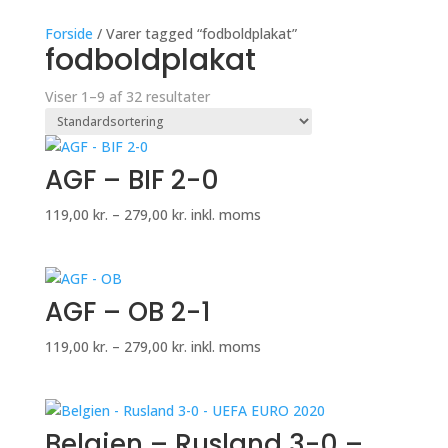
Forside
/ Varer tagged “fodboldplakat”
fodboldplakat
Viser 1–9 af 32 resultater
AGF – BIF 2-0
Prisinterval:
119,00
kr.
–
279,00
kr.
inkl. moms
119,00 kr.
til
279,00 kr.
AGF – OB 2-1
Prisinterval:
119,00
kr.
–
279,00
kr.
inkl. moms
119,00 kr.
til
279,00 kr.
Belgien – Rusland 3-0 –