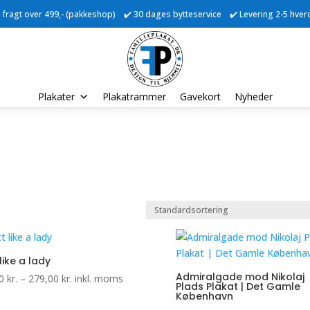
ri fragt over 499,- (pakkeshop) ✔️ 30 dages bytteservice ✔️ Levering 2-5 hve
Plakater
Plakatrammer
Gavekort
Nyheder
like a lady
Admiralgade mod Nikolaj
Prisinterval:
00
kr.
–
279,00
kr.
inkl. moms
Plads Plakat | Det Gamle
69,00 kr.
København
til