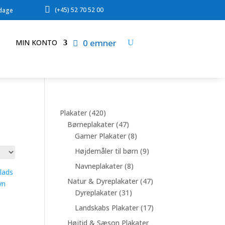

(+45) 52 70 52 00
rdage
0 emner
MIN KONTO
420
Plakater
420
varer
47
Børneplakater
47
varer
8
Gamer Plakater
8
varer
9
Højdemåler til børn
9
varer
8
Navneplakater
8
varer
47
Natur & Dyreplakater
47
31
varer
Dyreplakater
31
varer
17
Landskabs Plakater
17
varer
Højtid & Sæson Plakater