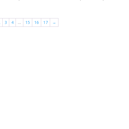
69,00 kr.
119,00 k
til
til
279,00 kr.
279,00 k
2
3
4
…
15
16
17
→