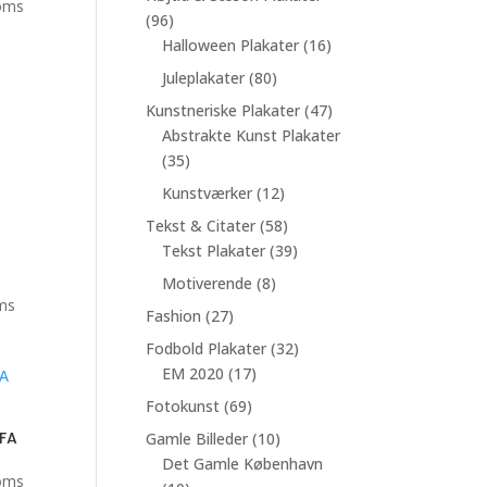
val:
moms
96
96
r.
varer
16
Halloween Plakater
16
varer
80
Juleplakater
80
r.
varer
47
Kunstneriske Plakater
47
varer
Abstrakte Kunst Plakater
35
35
varer
12
Kunstværker
12
varer
58
Tekst & Citater
58
varer
39
Tekst Plakater
39
varer
8
Motiverende
8
al:
ms
varer
27
Fashion
27
varer
32
Fodbold Plakater
32
17
varer
EM 2020
17
.
varer
69
Fotokunst
69
varer
10
EFA
Gamle Billeder
10
varer
Det Gamle København
val:
moms