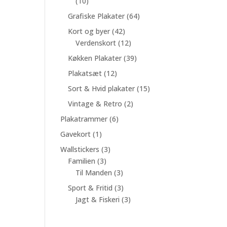
10
10
r.
varer
64
Grafiske Plakater
64
varer
42
Kort og byer
42
r.
varer
12
Verdenskort
12
varer
39
Køkken Plakater
39
varer
12
Plakatsæt
12
varer
15
Sort & Hvid plakater
15
varer
2
Vintage & Retro
2
varer
6
Plakatrammer
6
varer
1
Gavekort
1
vare
3
Wallstickers
3
3
varer
Familien
3
varer
3
Til Manden
3
varer
3
Sport & Fritid
3
varer
3
Jagt & Fiskeri
3
varer