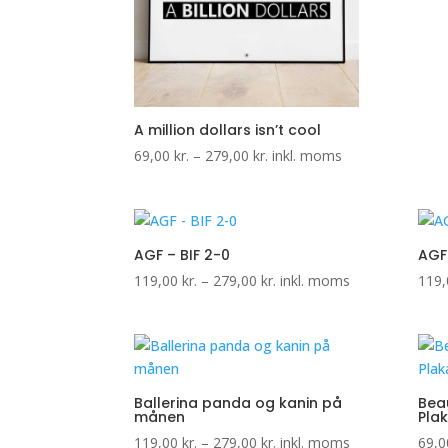
A million dollars isn’t cool
Prisinterval:
69,00
kr.
–
279,00
kr.
inkl. moms
69,00 kr.
til
279,00 kr.
AGF – BIF 2-0
AGF
Prisinterval:
119,00
kr.
–
279,00
kr.
inkl. moms
119
119,00 kr.
til
279,00 kr.
Ballerina panda og kanin på
Beau
månen
Pla
Prisinterval:
119,00
kr.
–
279,00
kr.
inkl. moms
69,