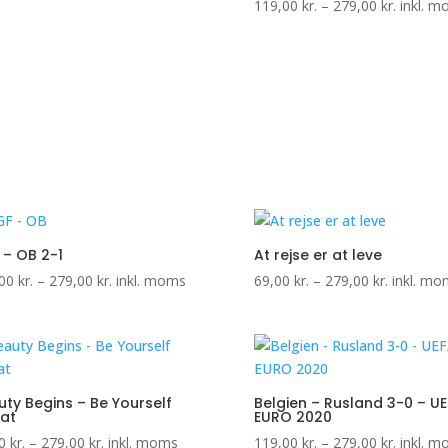
Prisinter
119,00
kr.
–
279,00
kr.
inkl. 
279,00 kr.
119,00 k
til
279,00 k
 – OB 2-1
At rejse er at leve
Prisinterval:
Prisinterv
,00
kr.
–
279,00
kr.
inkl. moms
69,00
kr.
–
279,00
kr.
inkl. mo
119,00 kr.
69,00 kr.
til
til
279,00 kr.
279,00 kr
ty Begins – Be Yourself
Belgien – Rusland 3-0 – U
kat
EURO 2020
Prisinterval:
Prisinter
00
kr.
–
279,00
kr.
inkl. moms
119,00
kr.
–
279,00
kr.
inkl. 