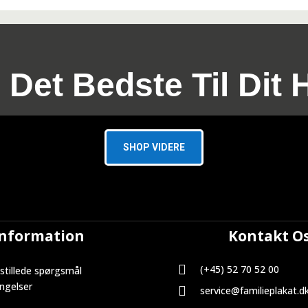
 Det Bedste Til Dit 
SHOP VIDERE
Information
Kontakt O

(+45) 52 70 52 00
stillede spørgsmål
ngelser

service@familieplakat.d