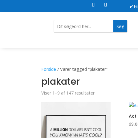
✔️ F
Forside
/ Varer tagged “plakater”
plakater
Viser 1–9 af 147 resultater
Act 
69,