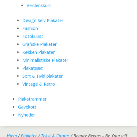
Verdenskort
Design Selv Plakater
Fashion
Fotokunst
Grafiske Plakater
Køkken Plakater
Minimalistiske Plakater
Plakatsæt
Sort & Hvid plakater
Vintage & Retro
Plakatrammer
Gavekort
Nyheder
Hjem
/
Plakater
/
Tekst & Citater
/ Beauty Begins – Be Yourself