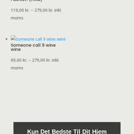
Prisinterval:
119,00
kr.
–
279,00
kr.
inkl.
119,00 kr.
moms
til
279,00 kr.
Someone call 9 wine
wine
Prisinterval:
69,00
kr.
–
279,00
kr.
inkl.
69,00 kr.
moms
til
279,00 kr.
Kun Det Bedste Til Dit Hjem