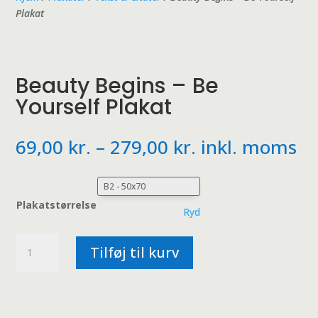
Plakat
Beauty Begins – Be
Yourself Plakat
Prisinterval:
69,00
kr.
–
279,00
kr.
inkl. moms
69,00 kr.
til
279,00 kr.
Plakatstørrelse
Ryd
Beauty
Tilføj til kurv
Begins
-
Be
Yourself