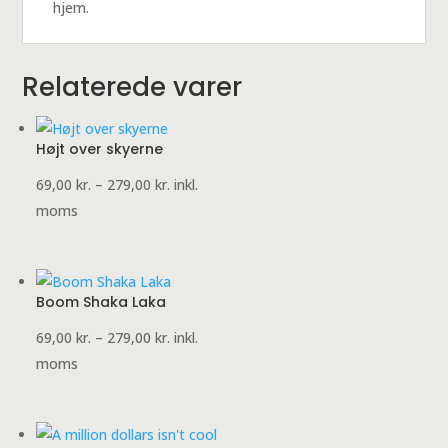
hjem.
Relaterede varer
Højt over skyerne
Prisinterval:
69,00
kr.
–
279,00
kr.
inkl.
69,00 kr.
moms
til
279,00 kr.
Boom Shaka Laka
Prisinterval:
69,00
kr.
–
279,00
kr.
inkl.
69,00 kr.
moms
til
279,00 kr.