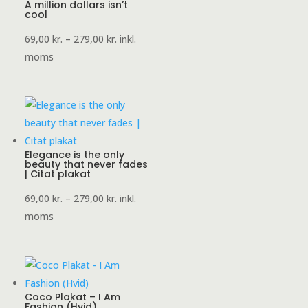
A million dollars isn’t
cool
Prisinterval:
69,00
kr.
–
279,00
kr.
inkl.
69,00 kr.
moms
til
279,00 kr.
Elegance is the only
beauty that never fades
| Citat plakat
Prisinterval:
69,00
kr.
–
279,00
kr.
inkl.
69,00 kr.
moms
til
279,00 kr.
Coco Plakat – I Am
Fashion (Hvid)