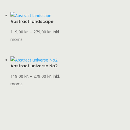
til
279,00 kr.
Abstract landscape
Prisinterval:
119,00
kr.
–
279,00
kr.
inkl.
119,00 kr.
moms
til
279,00 kr.
Abstract universe No2
Prisinterval:
119,00
kr.
–
279,00
kr.
inkl.
119,00 kr.
moms
til
279,00 kr.