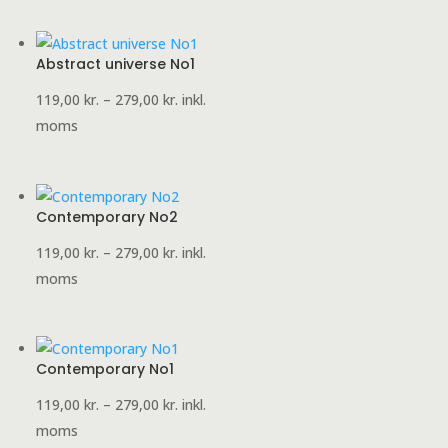
279,00 kr.
Abstract universe No1
Prisinterval:
119,00
kr.
–
279,00
kr.
inkl.
119,00 kr.
moms
til
279,00 kr.
Contemporary No2
Prisinterval:
119,00
kr.
–
279,00
kr.
inkl.
119,00 kr.
moms
til
279,00 kr.
Contemporary No1
Prisinterval:
119,00
kr.
–
279,00
kr.
inkl.
119,00 kr.
moms