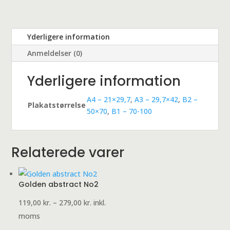
Yderligere information
Anmeldelser (0)
Yderligere information
A4 – 21×29,7
,
A3 – 29,7×42
,
B2 –
Plakatstørrelse
50×70
,
B1 – 70-100
Relaterede varer
Golden abstract No2
Prisinterval:
119,00
kr.
–
279,00
kr.
inkl.
119,00 kr.
moms
til