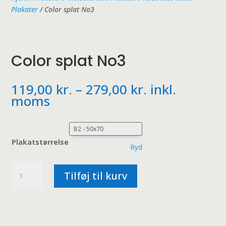
Plakater
/ Color splat No3
Color splat No3
Prisinterval:
119,00
kr.
–
279,00
kr.
inkl.
119,00 kr.
moms
til
279,00 kr.
Plakatstørrelse
Ryd
Color
Tilføj til kurv
splat
No3
antal