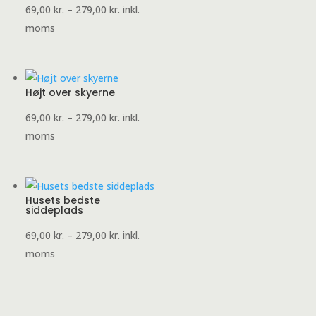
Prisinterval:
69,00
kr.
–
279,00
kr.
inkl.
69,00 kr.
moms
til
279,00 kr.
Højt over skyerne
Prisinterval:
69,00
kr.
–
279,00
kr.
inkl.
69,00 kr.
moms
til
279,00 kr.
Husets bedste
siddeplads
Prisinterval:
69,00
kr.
–
279,00
kr.
inkl.
69,00 kr.
moms
til
279,00 kr.