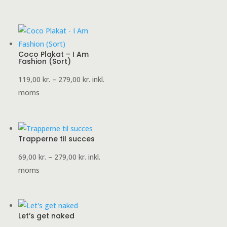
til
279,00 kr.
Coco Plakat – I Am
Fashion (Sort)
Prisinterval:
119,00
kr.
–
279,00
kr.
inkl.
119,00 kr.
moms
til
279,00 kr.
Trapperne til succes
Prisinterval:
69,00
kr.
–
279,00
kr.
inkl.
69,00 kr.
moms
til
279,00 kr.
Let’s get naked