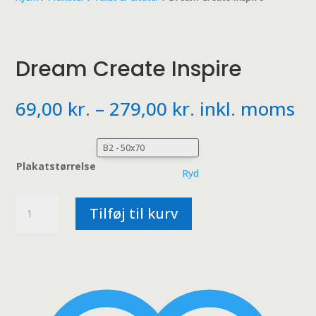
Dream Create Inspire
Prisinterval:
69,00
kr.
–
279,00
kr.
inkl. moms
69,00 kr.
til
279,00 kr.
Plakatstørrelse
Ryd
Dream
Tilføj til kurv
Create
Inspire
antal