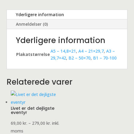
Yderligere information
Anmeldelser (0)
Yderligere information
A5 – 14,8×21
,
A4 – 21×29,7
,
A3 –
Plakatstørrelse
29,7×42
,
B2 – 50×70
,
B1 – 70-100
Relaterede varer
Livet er det dejligste
eventyr
Prisinterval:
69,00
kr.
–
279,00
kr.
inkl.
69,00 kr.
moms