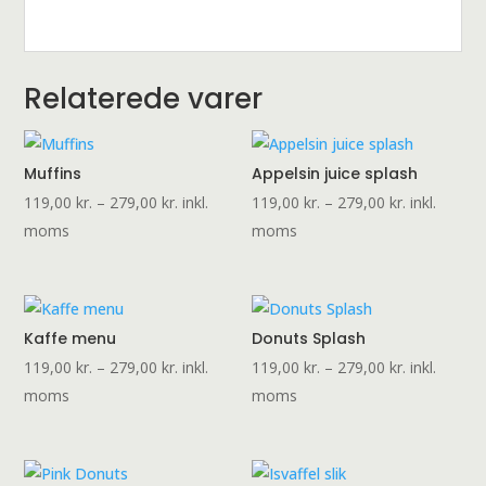
Relaterede varer
Muffins
Appelsin juice splash
Prisinterval:
Prisinterval:
119,00
kr.
–
279,00
kr.
inkl.
119,00
kr.
–
279,00
kr.
inkl.
119,00 kr.
119,00 kr.
moms
moms
til
til
279,00 kr.
279,00 kr.
Kaffe menu
Donuts Splash
Prisinterval:
Prisinterval:
119,00
kr.
–
279,00
kr.
inkl.
119,00
kr.
–
279,00
kr.
inkl.
119,00 kr.
119,00 kr.
moms
moms
til
til
279,00 kr.
279,00 kr.