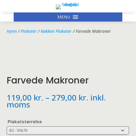
MENU
Hjem
/
Plakater
/
Køkken Plakater
/ Farvede Makroner
Farvede Makroner
Prisinterval:
119,00
kr.
–
279,00
kr.
inkl.
119,00 kr.
moms
til
279,00 kr.
Plakatstørrelse