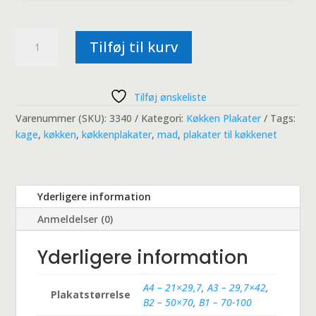
Farvede
Tilføj til kurv
Makroner
antal
Tilføj ønskeliste
Varenummer (SKU):
3340
Kategori:
Køkken Plakater
Tags:
kage
,
køkken
,
køkkenplakater
,
mad
,
plakater til køkkenet
Yderligere information
Anmeldelser (0)
Yderligere information
A4 – 21×29,7
,
A3 – 29,7×42
,
Plakatstørrelse
B2 – 50×70
,
B1 – 70-100