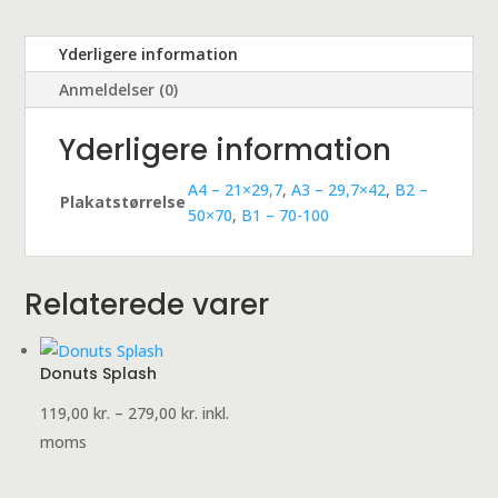
Yderligere information
Anmeldelser (0)
Yderligere information
A4 – 21×29,7
,
A3 – 29,7×42
,
B2 –
Plakatstørrelse
50×70
,
B1 – 70-100
Relaterede varer
Donuts Splash
Prisinterval:
119,00
kr.
–
279,00
kr.
inkl.
119,00 kr.
moms
til