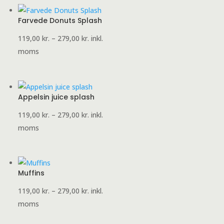
279,00 kr.
Farvede Donuts Splash
Prisinterval:
119,00
kr.
–
279,00
kr.
inkl.
119,00 kr.
moms
til
279,00 kr.
Appelsin juice splash
Prisinterval:
119,00
kr.
–
279,00
kr.
inkl.
119,00 kr.
moms
til
279,00 kr.
Muffins
Prisinterval:
119,00
kr.
–
279,00
kr.
inkl.
119,00 kr.
moms
til