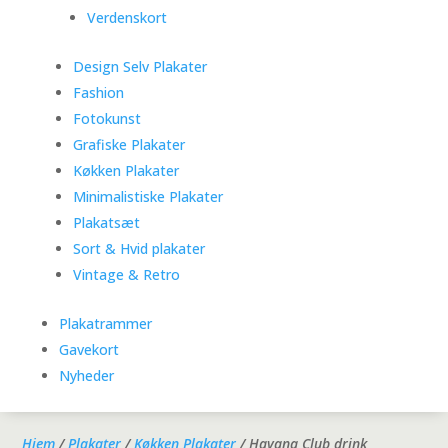
Verdenskort
Design Selv Plakater
Fashion
Fotokunst
Grafiske Plakater
Køkken Plakater
Minimalistiske Plakater
Plakatsæt
Sort & Hvid plakater
Vintage & Retro
Plakatrammer
Gavekort
Nyheder
Hjem
/
Plakater
/
Køkken Plakater
/ Havana Club drink