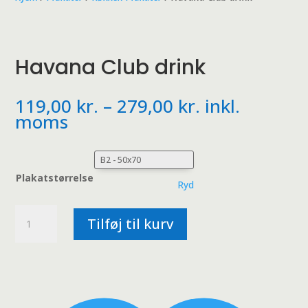
Havana Club drink
Prisinterval:
119,00
kr.
–
279,00
kr.
inkl.
119,00 kr.
moms
til
279,00 kr.
Plakatstørrelse
Ryd
Havana
Tilføj til kurv
Club
drink
antal