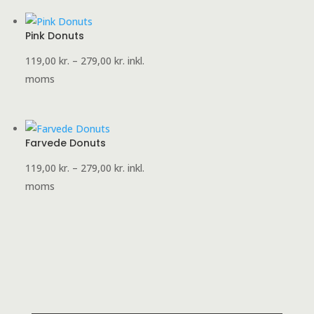
279,00 kr.
Pink Donuts
Prisinterval:
119,00
kr.
–
279,00
kr.
inkl.
119,00 kr.
moms
til
279,00 kr.
Farvede Donuts
Prisinterval:
119,00
kr.
–
279,00
kr.
inkl.
119,00 kr.
moms
til
279,00 kr.