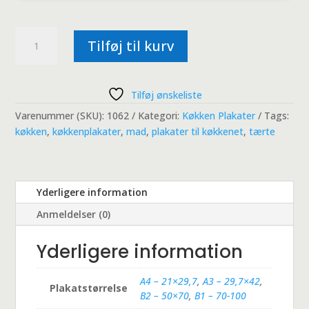
Sommer
Tilføj til kurv
Tærte
antal
Tilføj ønskeliste
Varenummer (SKU):
1062
Kategori:
Køkken Plakater
Tags:
køkken
,
køkkenplakater
,
mad
,
plakater til køkkenet
,
tærte
Yderligere information
Anmeldelser (0)
Yderligere information
A4 – 21×29,7
,
A3 – 29,7×42
,
Plakatstørrelse
B2 – 50×70
,
B1 – 70-100