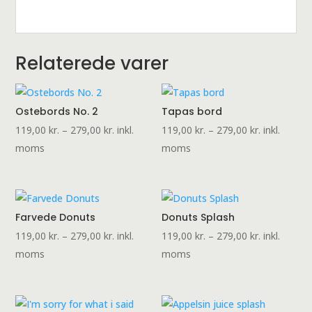
Relaterede varer
Ostebords No. 2
Tapas bord
Prisinterval:
Prisinterval:
119,00
kr.
–
279,00
kr.
inkl.
119,00
kr.
–
279,00
kr.
inkl.
119,00 kr.
119,00 kr.
moms
moms
til
til
279,00 kr.
279,00 kr.
Farvede Donuts
Donuts Splash
Prisinterval:
Prisinterval:
119,00
kr.
–
279,00
kr.
inkl.
119,00
kr.
–
279,00
kr.
inkl.
119,00 kr.
119,00 kr.
moms
moms
til
til
279,00 kr.
279,00 kr.