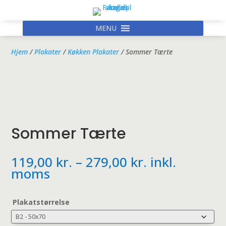
MENU
Hjem
/
Plakater
/
Køkken Plakater
/ Sommer Tærte
Sommer Tærte
Prisinterval:
119,00
kr.
–
279,00
kr.
inkl.
119,00 kr.
moms
til
279,00 kr.
Plakatstørrelse