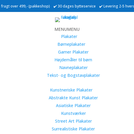
ri fragt over 499,- (pakkeshop) ✔️ 30 dages bytteservice ✔️ Levering 2-5 hve
MENU
MENU
Plakater
Børneplakater
Gamer Plakater
Højdemåler til børn
Navneplakater
Tekst- og Bogstavplakater
Kunstneriske Plakater
Abstrakte Kunst Plakater
Asiatiske Plakater
Kunstværker
Street Art Plakater
Surrealistiske Plakater