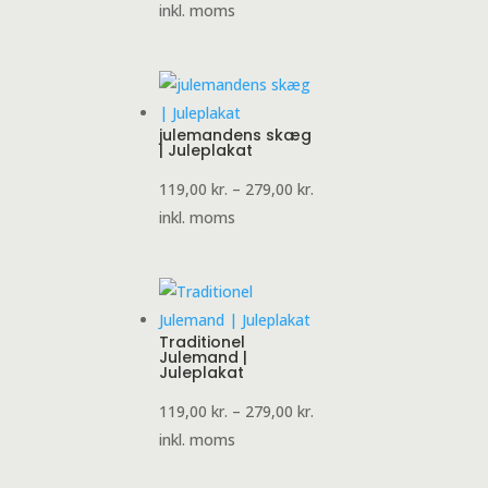
119,00 kr.
inkl. moms
til
279,00 kr.
julemandens skæg
| Juleplakat
Prisinterval:
119,00
kr.
–
279,00
kr.
119,00 kr.
inkl. moms
til
279,00 kr.
Traditionel
Julemand |
Juleplakat
Prisinterval:
119,00
kr.
–
279,00
kr.
119,00 kr.
inkl. moms
til