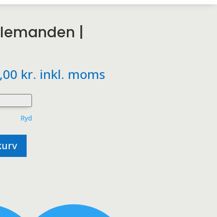
lemanden |
Prisinterval:
,00
kr.
inkl. moms
119,00 kr.
til
279,00 kr.
Ryd
 kurv