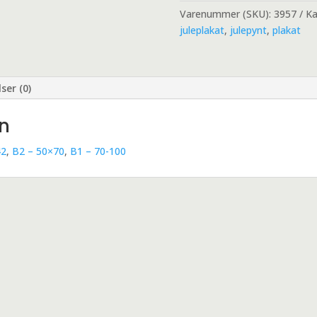
Varenummer (SKU):
3957
Ka
juleplakat
,
julepynt
,
plakat
ser (0)
on
42
,
B2 – 50×70
,
B1 – 70-100