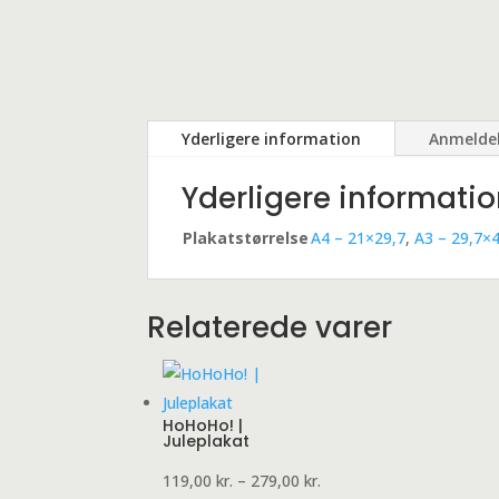
Yderligere information
Anmeldel
Yderligere informati
Plakatstørrelse
A4 – 21×29,7
,
A3 – 29,7×
Relaterede varer
HoHoHo! |
Juleplakat
Prisinterval:
119,00
kr.
–
279,00
kr.