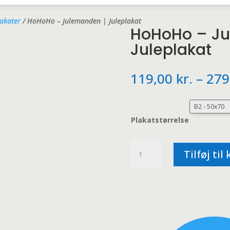
lakater
/ HoHoHo – Julemanden | Juleplakat
HoHoHo – Ju
Juleplakat
119,00
kr.
–
279
Plakatstørrelse
HoHoHo
Tilføj til
-
Julemanden
|
Juleplakat
antal