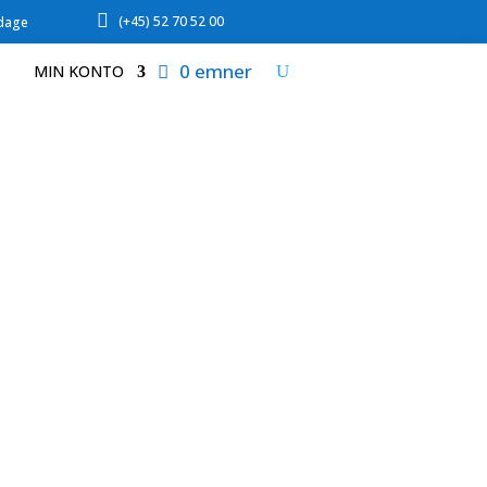

(+45) 52 70 52 00
rdage
0 emner
MIN KONTO