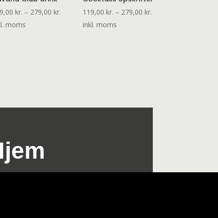
al:
Prisinterval:
Prisinterval:
9,00
kr.
–
279,00
kr.
119,00
kr.
–
279,00
kr.
.
119,00 kr.
119,00 kr.
kl. moms
inkl. moms
til
til
.
279,00 kr.
279,00 kr.
Hjem