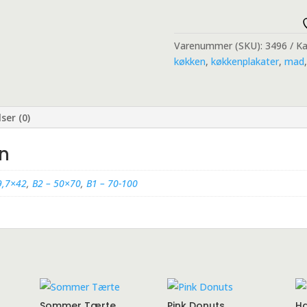
Varenummer (SKU):
3496
Ka
køkken
,
køkkenplakater
,
mad
ser (0)
on
9,7×42
,
B2 – 50×70
,
B1 – 70-100
Sommer Tærte
Pink Donuts
Ha