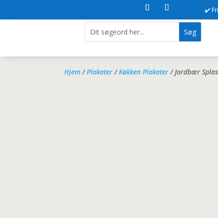
✔️ F
Hjem
/
Plakater
/
Køkken Plakater
/ Jordbær Spla