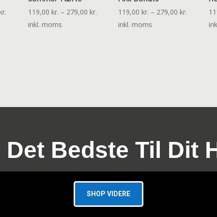
Prisinterval:
Prisinterval:
Prisinterv
kr.
119,00
kr.
–
279,00
kr.
119,00
kr.
–
279,00
kr.
11
119,00 kr.
119,00 kr.
119,00 kr
inkl. moms
inkl. moms
in
til
til
til
279,00 kr.
279,00 kr.
279,00 kr
 Det Bedste Til Dit 
SHOP VIDERE