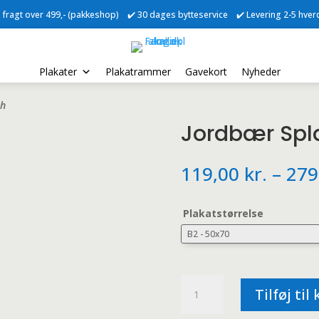
ri fragt over 499,- (pakkeshop) ✔️ 30 dages bytteservice ✔️ Levering 2-5 hve
Plakater
Plakatrammer
Gavekort
Nyheder
sh
Jordbær Spl
119,00
kr.
–
279
Plakatstørrelse
Jordbær
Tilføj til
Splash
antal