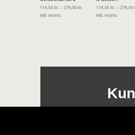
Prisinterval:
119,00
kr.
–
279,00
kr.
119,00
kr.
–
279,00
119,00 kr.
inkl. moms
inkl. moms
til
279,00 kr.
Kun