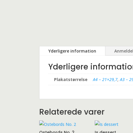
Yderligere information
Anmeldel
Yderligere informati
Plakatstørrelse
A4 – 21×29,7
,
A3 – 2
Relaterede varer
Ostebords No. 2
Is dessert