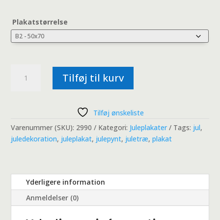
til
279,00 kr.
Plakatstørrelse
Juletræ
Tilføj til kurv
|
Juleplakat
antal
Tilføj ønskeliste
Varenummer (SKU):
2990
Kategori:
Juleplakater
Tags:
jul
,
juledekoration
,
juleplakat
,
julepynt
,
juletræ
,
plakat
Yderligere information
Anmeldelser (0)