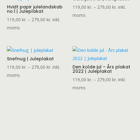
Hvidt papir julelandskab
Prisinterval:
119,00
kr.
–
279,00
kr.
inkl.
no.1 | Juleplakat
119,00 kr.
moms
Prisinterval:
119,00
kr.
–
279,00
kr.
inkl.
til
119,00 kr.
moms
279,00 kr.
til
279,00 kr.
Snefnug | Juleplakat
Prisinterval:
Den kolde jul – Års plakat
119,00
kr.
–
279,00
kr.
inkl.
2022 | Juleplakat
119,00 kr.
moms
Prisinterval:
119,00
kr.
–
279,00
kr.
inkl.
til
119,00 kr.
moms
279,00 kr.
til
279,00 kr.