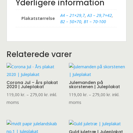
Yderligere information
A4 – 21×29,7
,
A3 – 29,7×42
,
Plakatstørrelse
B2 – 50×70
,
B1 – 70-100
Relaterede varer
Corona Jul – Års plakat
Julemanden på
2020 | Juleplakat
skorstenen | Juleplakat
Prisinterval:
Prisinterval:
119,00
kr.
–
279,00
kr.
inkl.
119,00
kr.
–
279,00
kr.
inkl.
119,00 kr.
119,00 kr.
moms
moms
til
til
279,00 kr.
279,00 kr.
Guld juletræ | Juleplakat