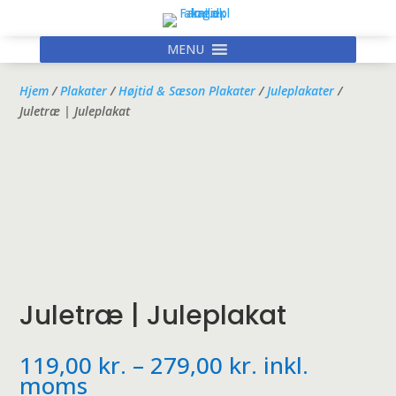
MENU
Hjem
/
Plakater
/
Højtid & Sæson Plakater
/
Juleplakater
/
Juletræ | Juleplakat
Juletræ | Juleplakat
Prisinterval:
119,00
kr.
–
279,00
kr.
inkl.
119,00 kr.
moms