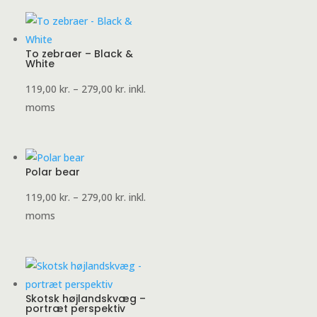
To zebraer – Black &
White
Prisinterval:
119,00
kr.
–
279,00
kr.
inkl.
119,00 kr.
moms
til
279,00 kr.
Polar bear
Prisinterval:
119,00
kr.
–
279,00
kr.
inkl.
119,00 kr.
moms
til
279,00 kr.
Skotsk højlandskvæg –
portræt perspektiv