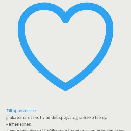
Tilføj ønskeliste
plakater er et motiv ad det spøjse og smukke lille dyr
kamæleonen.
Denne øgle høre til i Afrika og på Madagaskar, hvor den lever