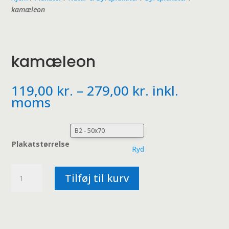
kamæleon
kamæleon
Prisinterval:
119,00
kr.
–
279,00
kr.
inkl.
119,00 kr.
moms
til
279,00 kr.
Plakatstørrelse
Ryd
kamæleon
Tilføj til kurv
antal