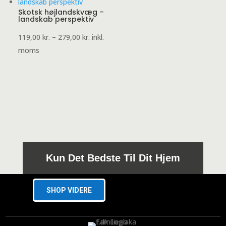
Skotsk højlandskvæg –
landskab perspektiv
Prisinterval:
119,00
kr.
–
279,00
kr.
inkl.
119,00 kr.
moms
til
279,00 kr.
Kun Det Bedste Til Dit Hjem
SHOP VIDERE