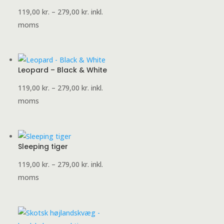
Prisinterval:
119,00
kr.
–
279,00
kr.
inkl.
119,00 kr.
moms
til
279,00 kr.
Leopard – Black & White
Prisinterval:
119,00
kr.
–
279,00
kr.
inkl.
119,00 kr.
moms
til
279,00 kr.
Sleeping tiger
Prisinterval:
119,00
kr.
–
279,00
kr.
inkl.
119,00 kr.
moms
til
279,00 kr.