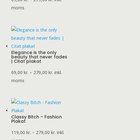
69,00 kr.
moms
til
279,00 kr.
Elegance is the only
beauty that never fades
| Citat plakat
Prisinterval:
69,00
kr.
–
279,00
kr.
inkl.
69,00 kr.
moms
til
279,00 kr.
Classy Bitch – Fashion
Plakat
Prisinterval:
119,00
kr.
–
279,00
kr.
inkl.