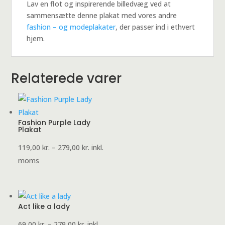
Lav en flot og inspirerende billedvæg ved at
sammensætte denne plakat med vores andre
fashion – og modeplakater
, der passer ind i ethvert
hjem.
Relaterede varer
Fashion Purple Lady
Plakat
Prisinterval:
119,00
kr.
–
279,00
kr.
inkl.
119,00 kr.
moms
til
279,00 kr.
Act like a lady
Prisinterval:
69,00
kr.
–
279,00
kr.
inkl.