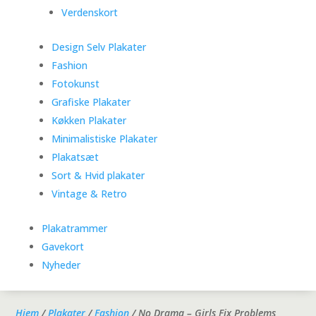
Verdenskort
Design Selv Plakater
Fashion
Fotokunst
Grafiske Plakater
Køkken Plakater
Minimalistiske Plakater
Plakatsæt
Sort & Hvid plakater
Vintage & Retro
Plakatrammer
Gavekort
Nyheder
Hjem
/
Plakater
/
Fashion
/ No Drama – Girls Fix Problems