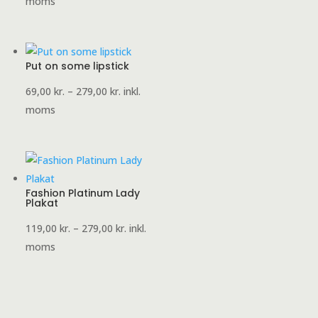
119,00 kr.
moms
til
279,00 kr.
Put on some lipstick
Prisinterval:
69,00
kr.
–
279,00
kr.
inkl.
69,00 kr.
moms
til
279,00 kr.
Fashion Platinum Lady
Plakat
Prisinterval:
119,00
kr.
–
279,00
kr.
inkl.
119,00 kr.
moms
til
279,00 kr.