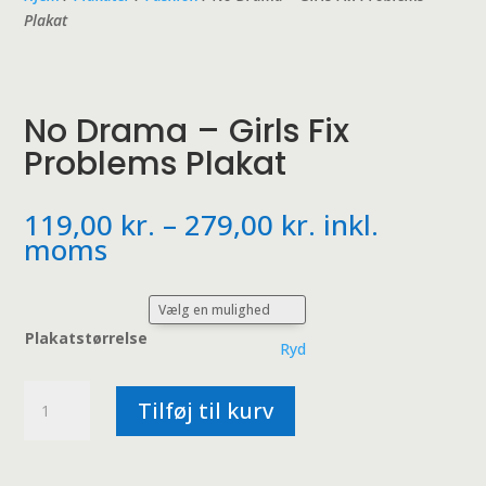
Plakat
No Drama – Girls Fix
Problems Plakat
Prisinterval:
119,00
kr.
–
279,00
kr.
inkl.
119,00 kr.
moms
til
279,00 kr.
Plakatstørrelse
Ryd
No
Tilføj til kurv
Drama
-
Girls