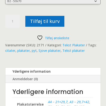
Pyt
Tilføj til kurv
-
Tryk
og
Tilføj ønskeliste
kom
videre!
Varenummer (SKU):
2171
Kategori:
Tekst Plakater
Tags:
antal
citater
,
plakater
,
pyt
,
Sjove plakater
,
Tekst plakater
Yderligere information
Anmeldelser (0)
Yderligere information
A4 – 21×29,7
,
A3 – 29,7×42
,
Plakatstørrelse