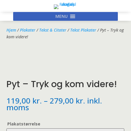
MENU
Hjem
/
Plakater
/
Tekst & Citater
/
Tekst Plakater
/ Pyt – Tryk og
kom videre!
Pyt – Tryk og kom videre!
Prisinterval:
119,00
kr.
–
279,00
kr.
inkl.
119,00 kr.
moms
til
279,00 kr.
Plakatstørrelse