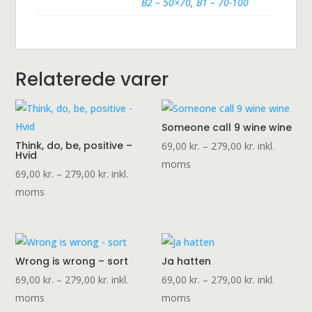
B2 – 50×70
,
B1 – 70-100
Relaterede varer
Someone call 9 wine wine
Think, do, be, positive –
Prisinterval:
69,00
kr.
–
279,00
kr.
inkl.
Hvid
69,00 kr.
moms
Prisinterval:
69,00
kr.
–
279,00
kr.
inkl.
til
69,00 kr.
moms
279,00 kr.
til
279,00 kr.
Wrong is wrong – sort
Ja hatten
Prisinterval:
Prisinterval:
69,00
kr.
–
279,00
kr.
inkl.
69,00
kr.
–
279,00
kr.
inkl.
69,00 kr.
69,00 kr.
moms
moms