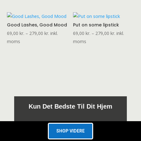
til
til
279,00 kr.
279,00 kr.
Good Lashes, Good Mood
Put on some lipstick
Prisinterval:
Prisinterval:
69,00
kr.
–
279,00
kr.
inkl.
69,00
kr.
–
279,00
kr.
inkl.
69,00 kr.
69,00 kr.
moms
moms
til
til
279,00 kr.
279,00 kr.
Kun Det Bedste Til Dit Hjem
SHOP VIDERE