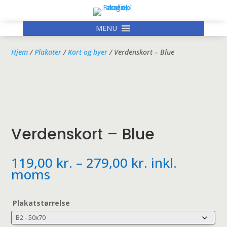
MENU
Hjem
/
Plakater
/
Kort og byer
/ Verdenskort – Blue
Verdenskort – Blue
Prisinterval:
119,00
kr.
–
279,00
kr.
inkl.
119,00 kr.
moms
til
279,00 kr.
Plakatstørrelse