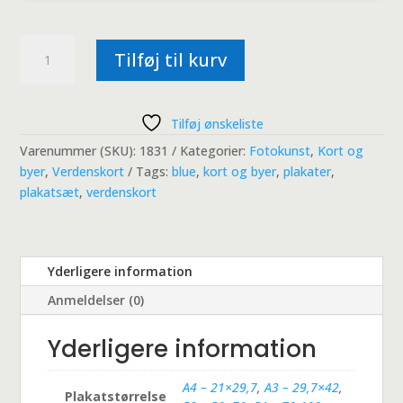
Verdenskort
Tilføj til kurv
-
Blue
antal
Tilføj ønskeliste
Varenummer (SKU):
1831
Kategorier:
Fotokunst
,
Kort og
byer
,
Verdenskort
Tags:
blue
,
kort og byer
,
plakater
,
plakatsæt
,
verdenskort
Yderligere information
Anmeldelser (0)
Yderligere information
A4 – 21×29,7
,
A3 – 29,7×42
,
Plakatstørrelse