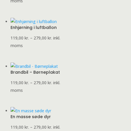
119,00 kr.
moms
til
279,00 kr.
Enhjørning i luftballon
Prisinterval:
119,00
kr.
–
279,00
kr.
inkl.
119,00 kr.
moms
til
279,00 kr.
Brandbil – Børneplakat
Prisinterval:
119,00
kr.
–
279,00
kr.
inkl.
119,00 kr.
moms
til
279,00 kr.
En masse søde dyr
Prisinterval:
119,00
kr.
–
279,00
kr.
inkl.