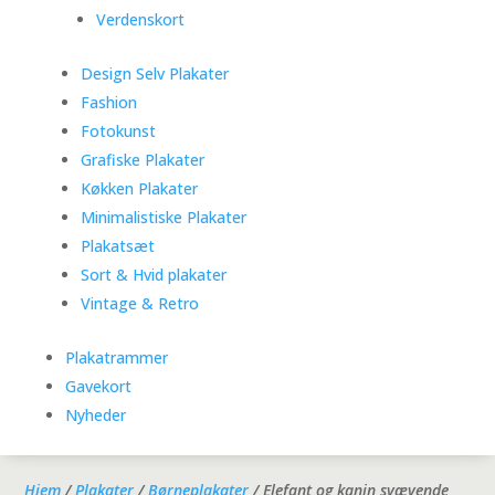
Verdenskort
Design Selv Plakater
Fashion
Fotokunst
Grafiske Plakater
Køkken Plakater
Minimalistiske Plakater
Plakatsæt
Sort & Hvid plakater
Vintage & Retro
Plakatrammer
Gavekort
Nyheder
Hjem
/
Plakater
/
Børneplakater
/ Elefant og kanin svævende