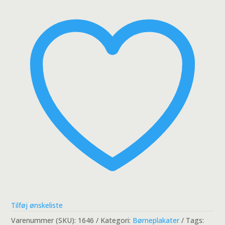
med
balloner
antal
Tilføj ønskeliste
Varenummer (SKU):
1646
Kategori:
Børneplakater
Tags: