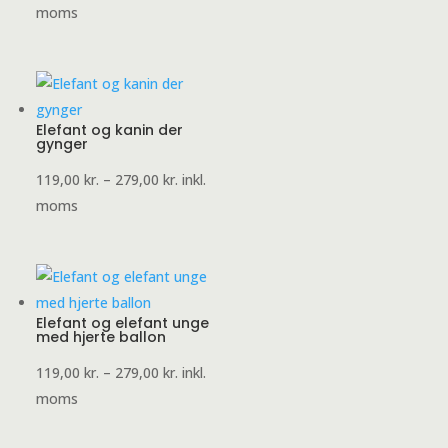
119,00 kr.
moms
til
279,00 kr.
Elefant og kanin der
gynger
Prisinterval:
119,00
kr.
–
279,00
kr.
inkl.
119,00 kr.
moms
til
279,00 kr.
Elefant og elefant unge
med hjerte ballon
Prisinterval:
119,00
kr.
–
279,00
kr.
inkl.
119,00 kr.
moms
til