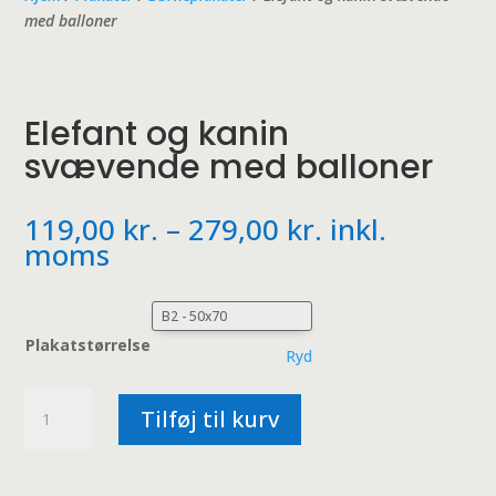
med balloner
Elefant og kanin
svævende med balloner
Prisinterval:
119,00
kr.
–
279,00
kr.
inkl.
119,00 kr.
moms
til
279,00 kr.
Plakatstørrelse
Ryd
Elefant
Tilføj til kurv
og
kanin
svævende