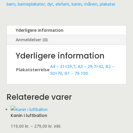
børn
,
børneplakater
,
dyr
,
elefant
,
kanin
,
månen
,
plakater
Yderligere information
Anmeldelser (0)
Yderligere information
A4 – 21×29,7
,
A3 – 29,7×42
,
B2 –
Plakatstørrelse
50×70
,
B1 – 70-100
Relaterede varer
Kanin i luftballon
Prisinterval:
119,00
kr.
–
279,00
kr.
inkl.