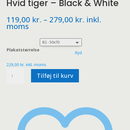
Hvid tiger – Black & White
Prisinterval:
119,00
kr.
–
279,00
kr.
inkl.
119,00 kr.
moms
til
279,00 kr.
Plakatstørrelse
Ryd
229,00
kr.
inkl. moms
Hvid
Tilføj til kurv
tiger
-
Black
&
White
antal