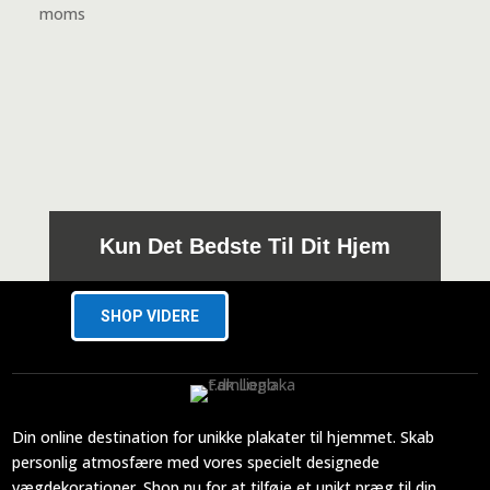
119,00 kr.
moms
til
279,00 kr.
Kun Det Bedste Til Dit Hjem
SHOP VIDERE
Din online destination for unikke plakater til hjemmet. Skab
personlig atmosfære med vores specielt designede
vægdekorationer. Shop nu for at tilføje et unikt præg til din