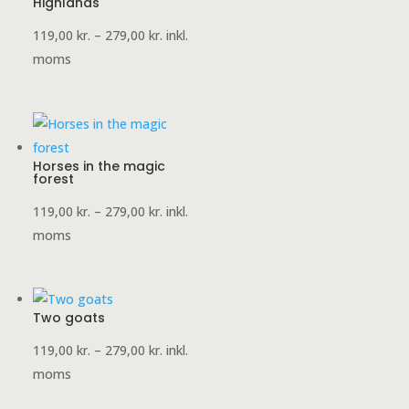
Highlands
Prisinterval:
119,00
kr.
–
279,00
kr.
inkl.
119,00 kr.
moms
til
279,00 kr.
Horses in the magic
forest
Prisinterval:
119,00
kr.
–
279,00
kr.
inkl.
119,00 kr.
moms
til
279,00 kr.
Two goats
Prisinterval:
119,00
kr.
–
279,00
kr.
inkl.
119,00 kr.
moms
til