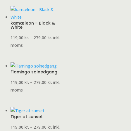
279,00 kr.
kamæleon – Black &
White
Prisinterval:
119,00
kr.
–
279,00
kr.
inkl.
119,00 kr.
moms
til
279,00 kr.
Flamingo solnedgang
Prisinterval:
119,00
kr.
–
279,00
kr.
inkl.
119,00 kr.
moms
til
279,00 kr.
Tiger at sunset
Prisinterval:
119,00
kr.
–
279,00
kr.
inkl.