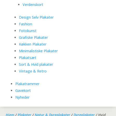
Verdenskort
Design Selv Plakater
Fashion
Fotokunst
Grafiske Plakater
Køkken Plakater
Minimalistiske Plakater
Plakatsæt
Sort & Hvid plakater
Vintage & Retro
Plakatrammer
Gavekort
Nyheder
Hjem
/
Plakater
/
Natur & Dyreplakater
/
Dyreplakater
/ Hvid