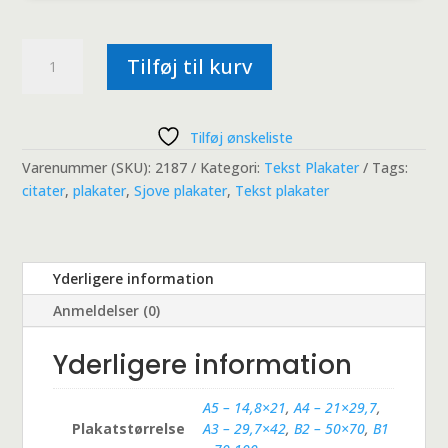
I
Tilføj til kurv
nødstilfælde!
antal
Tilføj ønskeliste
Varenummer (SKU):
2187
Kategori:
Tekst Plakater
Tags:
citater
,
plakater
,
Sjove plakater
,
Tekst plakater
Yderligere information
Anmeldelser (0)
Yderligere information
A5 – 14,8×21
,
A4 – 21×29,7
,
Plakatstørrelse
A3 – 29,7×42
,
B2 – 50×70
,
B1