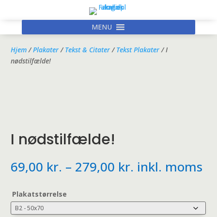
MENU
Hjem
/
Plakater
/
Tekst & Citater
/
Tekst Plakater
/ I
nødstilfælde!
I nødstilfælde!
Prisinterval:
69,00
kr.
–
279,00
kr.
inkl. moms
69,00 kr.
til
Plakatstørrelse
279,00 kr.