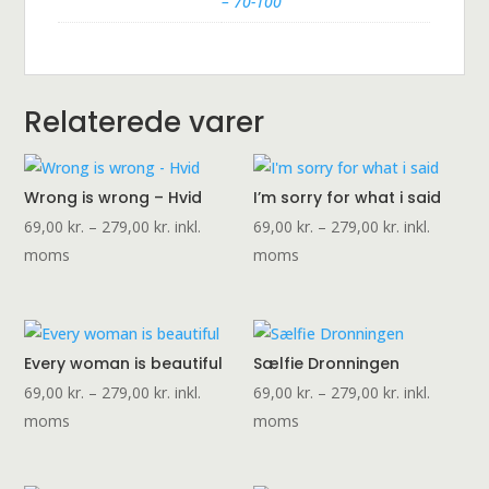
– 70-100
Relaterede varer
Wrong is wrong – Hvid
I’m sorry for what i said
Prisinterval:
Prisinterval:
69,00
kr.
–
279,00
kr.
inkl.
69,00
kr.
–
279,00
kr.
inkl.
69,00 kr.
69,00 kr.
moms
moms
til
til
279,00 kr.
279,00 kr.
Every woman is beautiful
Sælfie Dronningen
Prisinterval:
Prisinterval:
69,00
kr.
–
279,00
kr.
inkl.
69,00
kr.
–
279,00
kr.
inkl.
69,00 kr.
69,00 kr.
moms
moms
til
til
279,00 kr.
279,00 kr.