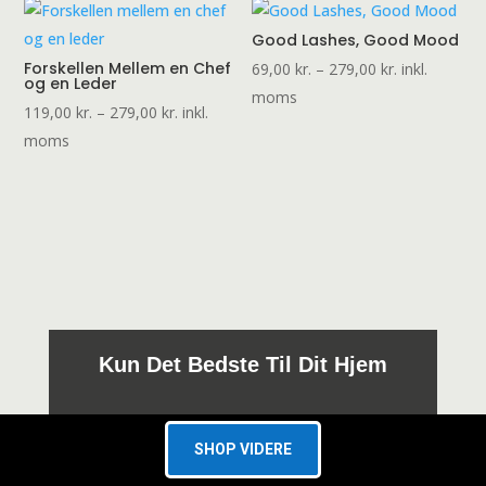
Good Lashes, Good Mood
Forskellen Mellem en Chef
Prisinterval:
69,00
kr.
–
279,00
kr.
inkl.
og en Leder
69,00 kr.
moms
Prisinterval:
119,00
kr.
–
279,00
kr.
inkl.
til
119,00 kr.
moms
279,00 kr.
til
279,00 kr.
Kun Det Bedste Til Dit Hjem
SHOP VIDERE