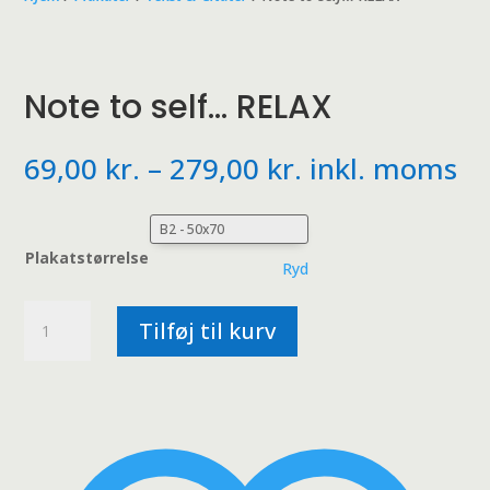
Note to self… RELAX
Prisinterval:
69,00
kr.
–
279,00
kr.
inkl. moms
69,00 kr.
til
279,00 kr.
Plakatstørrelse
Ryd
Note
Tilføj til kurv
to
self...
RELAX
antal