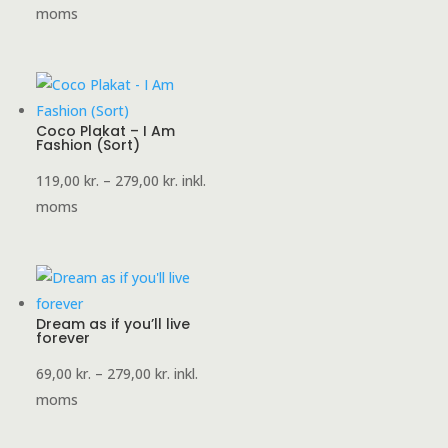
69,00 kr.
moms
til
279,00 kr.
Coco Plakat – I Am
Fashion (Sort)
Prisinterval:
119,00
kr.
–
279,00
kr.
inkl.
119,00 kr.
moms
til
279,00 kr.
Dream as if you’ll live
forever
Prisinterval:
69,00
kr.
–
279,00
kr.
inkl.
69,00 kr.
moms
til