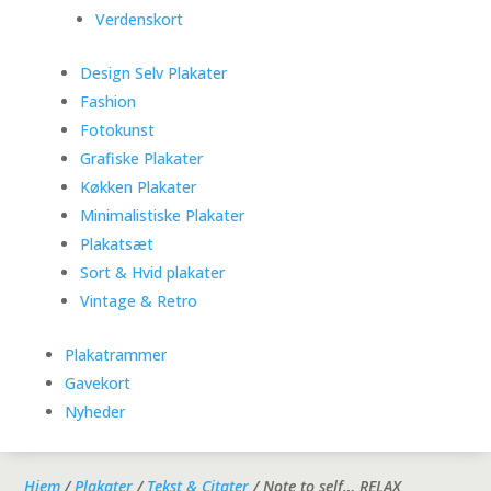
Verdenskort
Design Selv Plakater
Fashion
Fotokunst
Grafiske Plakater
Køkken Plakater
Minimalistiske Plakater
Plakatsæt
Sort & Hvid plakater
Vintage & Retro
Plakatrammer
Gavekort
Nyheder
Hjem
/
Plakater
/
Tekst & Citater
/ Note to self… RELAX