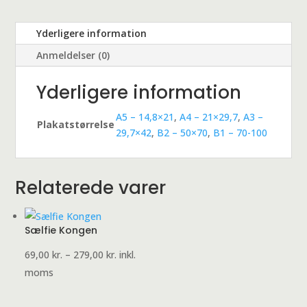
Yderligere information
Anmeldelser (0)
Yderligere information
A5 – 14,8×21
,
A4 – 21×29,7
,
A3 –
Plakatstørrelse
29,7×42
,
B2 – 50×70
,
B1 – 70-100
Relaterede varer
Sælfie Kongen
Prisinterval:
69,00
kr.
–
279,00
kr.
inkl.
69,00 kr.
moms
til