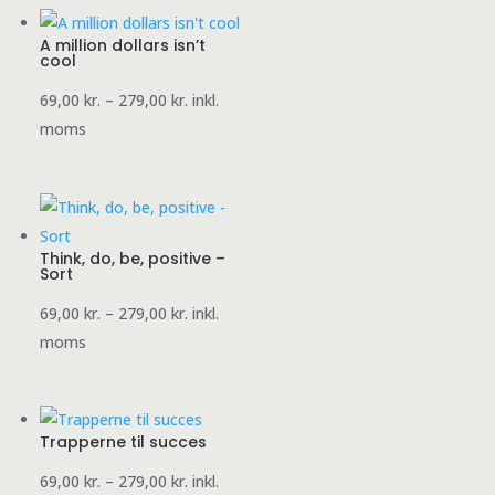
279,00 kr.
A million dollars isn’t
cool
Prisinterval:
69,00
kr.
–
279,00
kr.
inkl.
69,00 kr.
moms
til
279,00 kr.
Think, do, be, positive –
Sort
Prisinterval:
69,00
kr.
–
279,00
kr.
inkl.
69,00 kr.
moms
til
279,00 kr.
Trapperne til succes
Prisinterval:
69,00
kr.
–
279,00
kr.
inkl.