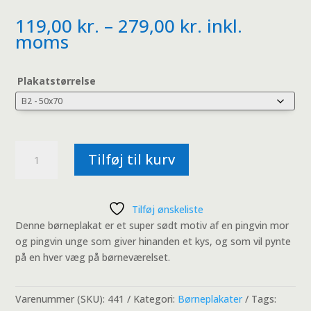
Prisinterval:
119,00
kr.
–
279,00
kr.
inkl.
119,00 kr.
moms
til
279,00 kr.
Plakatstørrelse
Pingvin
Tilføj til kurv
mor
med
pingvin
Tilføj ønskeliste
unge
Denne børneplakat er et super sødt motiv af en pingvin mor
antal
og pingvin unge som giver hinanden et kys, og som vil pynte
på en hver væg på børneværelset.
Varenummer (SKU):
441
Kategori:
Børneplakater
Tags: