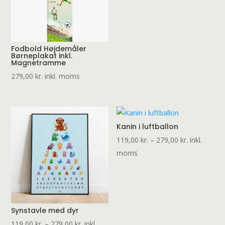
til
279,00 kr.
Fodbold Højdemåler
Børneplakat inkl.
Magnetramme
279,00
kr.
inkl. moms
Kanin i luftballon
Prisinterval:
119,00
kr.
–
279,00
kr.
inkl.
119,00 kr.
moms
til
279,00 kr.
Synstavle med dyr
Prisinterval:
119,00
kr.
–
279,00
kr.
inkl.