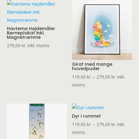
Havtema Højdemåler
Børneplakat inkl.
Magnetramme
279,00
kr.
inkl. moms
Giraf med mange
hovedpuder
Prisinterval:
119,00
kr.
–
279,00
kr.
inkl.
119,00 kr.
moms
til
279,00 kr.
Dyr i rummet
Prisinterval:
119,00
kr.
–
279,00
kr.
inkl.
119,00 kr.
moms