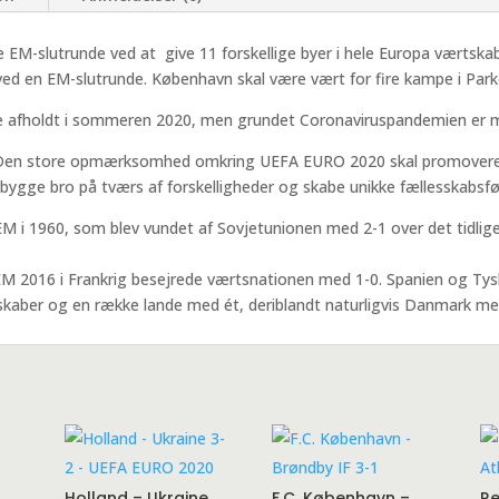
e EM-slutrunde ved at give 11 forskellige byer i hele Europa værtska
ved en EM-slutrunde. København skal være vært for fire kampe i Par
e afholdt i sommeren 2020, men grundet Coronaviruspandemien er m
d. Den store opmærksomhed omkring UEFA EURO 2020 skal promovere
gge bro på tværs af forskelligheder og skabe unikke fællesskabsføl
 EM i 1960, som blev vundet af Sovjetunionen med 2-1 over det tidlig
EM 2016 i Frankrig besejrede værtsnationen med 1-0. Spanien og Tys
kaber og en række lande med ét, deriblandt naturligvis Danmark med
Holland – Ukraine
F.C. København –
Re