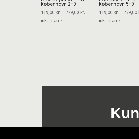
København 2-0
København 5-0
Prisinterval:
119,00
kr.
–
279,00
kr.
119,00
kr.
–
279,00
119,00 kr.
inkl. moms
inkl. moms
til
279,00 kr.
Kun