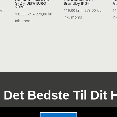
3-2 – UEFA EURO
Brøndby IF 3-1
At
2020
Prisinterval:
Prisinterv
kr.
119,00
kr.
–
279,00
kr.
11
Prisinterval:
119,00
kr.
–
279,00
kr.
119,00 kr.
119,00 kr
inkl. moms
in
119,00 kr.
inkl. moms
til
til
til
279,00 kr.
279,00 kr
279,00 kr.
 Det Bedste Til Dit 