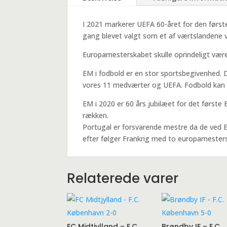
I 2021 markerer UEFA 60-året for den først
gang blevet valgt som et af værtslandene 
Europamesterskabet skulle oprindeligt vær
EM i fodbold er en stor sportsbegivenhe
vores 11 medværter og UEFA. Fodbold kan by
EM i 2020 er 60 års jubilæet for det første
rækken.
Portugal er forsvarende mestre da de ved 
efter følger Frankrig med to europamesters
Relaterede varer
FC Midtjylland – F.C.
Brøndby IF – F.C.