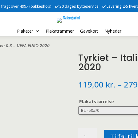
ri fragt over 499,- (pakkeshop) ✔️ 30 dages bytteservice ✔️ Levering 2-5 hve
Plakater
Plakatrammer
Gavekort
Nyheder
alien 0-3 – UEFA EURO 2020
Tyrkiet – Ita
2020
119,00
kr.
–
279
Plakatstørrelse
Tyrkiet
Tilføj til