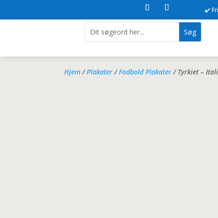
✔️ F
Hjem
/
Plakater
/
Fodbold Plakater
/ Tyrkiet – It