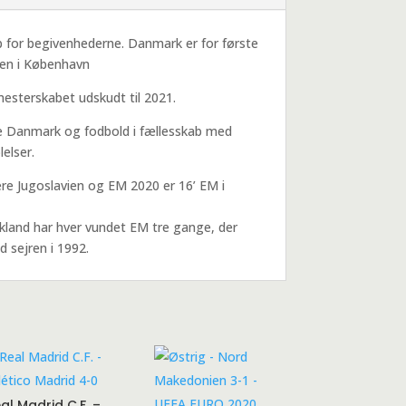
b for begivenhederne. Danmark er for første
ken i København
esterskabet udskudt til 2021.
 Danmark og fodbold i fællesskab med
elser.
ere Jugoslavien og EM 2020 er 16’ EM i
kland har hver vundet EM tre gange, der
 sejren i 1992.
al Madrid C.F. –