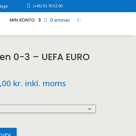

(+45) 52 70 52 00
rdage
0 emner
MIN KONTO
lien 0-3 – UEFA EURO
Prisinterval:
,00
kr.
inkl. moms
119,00 kr.
til
279,00 kr.
 kurv