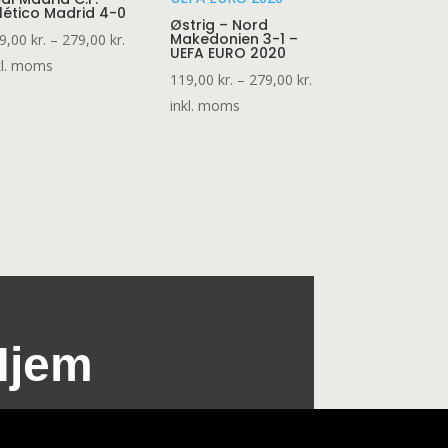
lético Madrid 4-0
Østrig – Nord
al:
Prisinterval:
Makedonien 3-1 –
9,00
kr.
–
279,00
kr.
UEFA EURO 2020
.
119,00 kr.
kl. moms
Prisinterval:
119,00
kr.
–
279,00
kr.
til
119,00 kr.
inkl. moms
.
279,00 kr.
til
279,00 kr.
Hjem