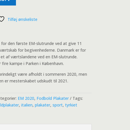
Tilføj ønskeliste
 for den første EM-slutrunde ved at give 11
a værtskab for begivenhederne. Danmark er for
 et af værtslandene ved en EM-slutrunde.
 fire kampe i Parken i København.
prindeligt være afholdt i sommeren 2020, men
 er mesterskabet udskudt til 2021.
tegorier:
EM 2020
,
Fodbold Plakater
Tags:
ldplakater
,
italien
,
plakater
,
sport
,
tyrkiet