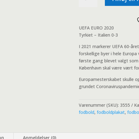
-
Italien
0-
3
UEFA EURO 2020
-
Tyrkiet – Italien 0-3
UEFA
EURO
I 2021 markerer UEFA 60-året
2020
forskellige byer i hele Europ
antal
første gang blevet valgt som
København skal være vært for
Europamesterskabet skulle o
grundet Coronaviruspandemien
Varenummer (SKU):
3555
Ka
fodbold
,
fodboldplakat
,
fodbo
on
Anmeldelser (0)